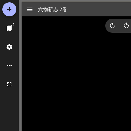
Mirador
六物新志 2巻
六物新志 2巻
ビ
1
ュ
ー
ワ