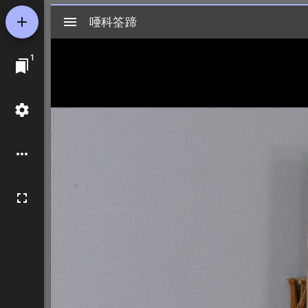
Mirador
唖科筌蹄
唖科筌蹄
ビ
1
ュ
ー
ワ