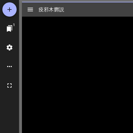
Mirador
疫邪木欝説
疫邪木欝説
ビ
1
ュ
ー
ワ