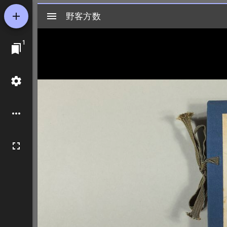
Mirador
野客方数
野客方数
ビ
1
ュ
ー
ワ