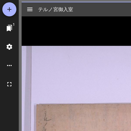
Mirador
テルノ宮御入室
テルノ宮御入室
ビ
1
ュ
ー
ワ