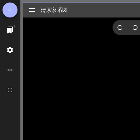
Mirador
清原家系図
清原家系図
ビ
1
ュ
ー
ワ