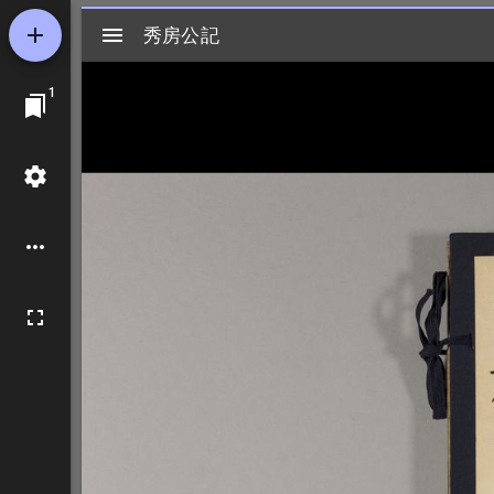
Mirador
秀房公記
秀房公記
ビ
1
ュ
ー
ワ