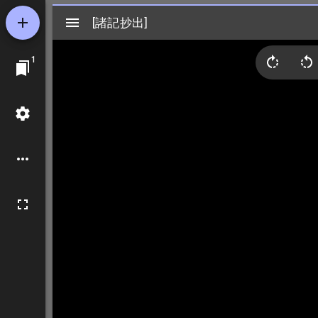
Mirador
[諸記抄出]
[諸記抄出]
ビ
1
ュ
ー
ワ