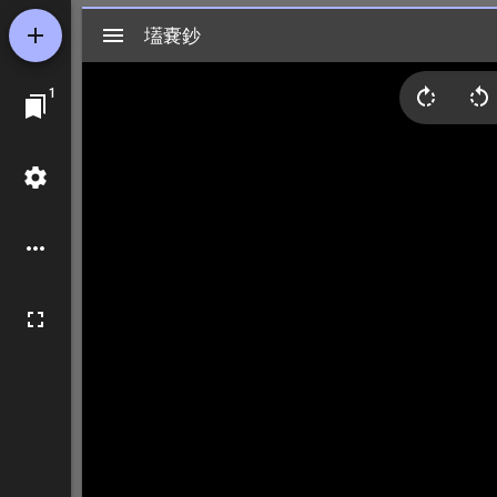
Mirador
壒嚢鈔
壒嚢鈔
ビ
1
ュ
ー
ワ