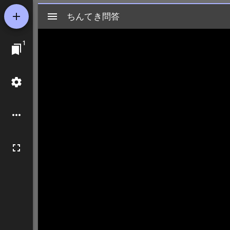
Mirador
ちんてき問答
ちんてき問答
ビ
1
ュ
ー
ワ