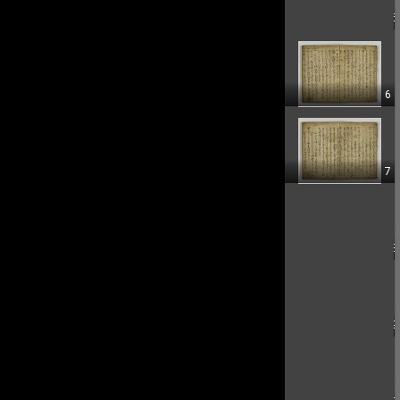
5
6
7
8
9