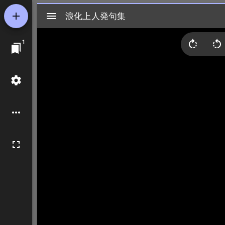
Mirador
浪化上人発句集
浪化上人発句集
ビ
1
ュ
ー
ワ