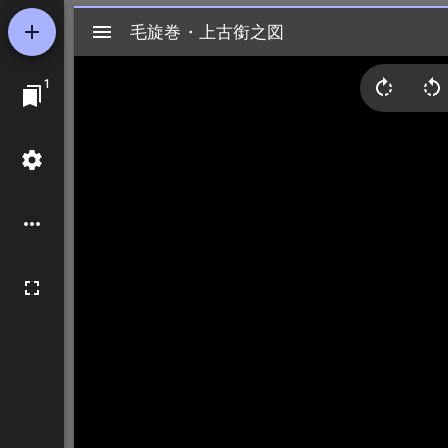
Mirador
毛旋巻・上古銜之図
毛旋巻・上古銜之図
ビ
1
ュ
ー
ワ