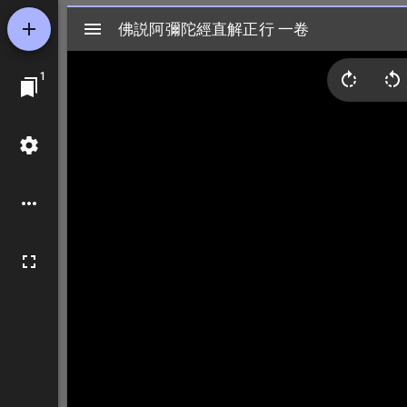
Mirador
佛説阿彌陀經直解正行 一卷
佛説阿彌陀經直解正行 一卷
ビ
1
ュ
ー
ワ