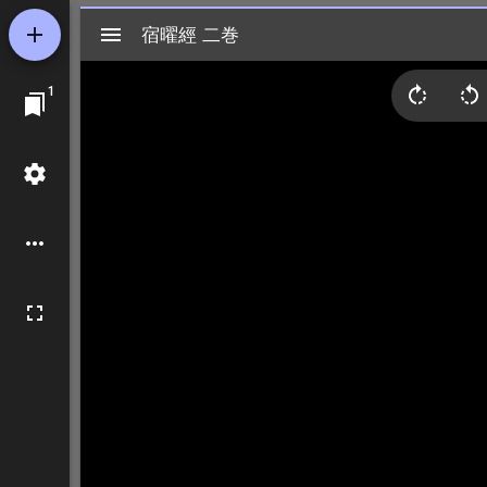
Mirador
宿曜經 二巻
宿曜經 二巻
ビ
1
ュ
ー
ワ