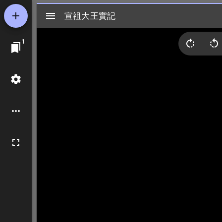
Mirador
宣祖大王實記
宣祖大王實記
ビ
1
ュ
ー
ワ