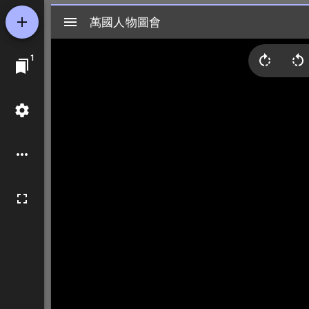
Mirador
萬國人物圖會
萬國人物圖會
ビ
1
ュ
ー
ワ