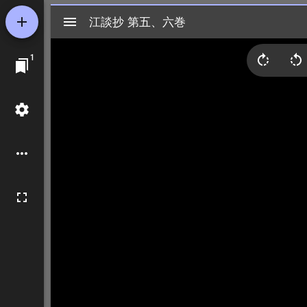
Mirador
江談抄 第五、六巻
江談抄 第五、六巻
ビ
1
ュ
ー
ワ