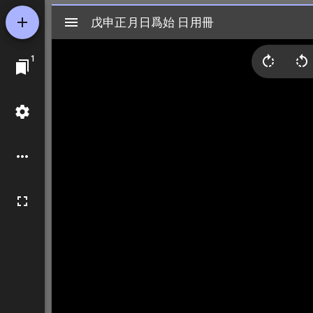
Mirador
戊申正月日爲始 日用冊
戊申正月日爲始 日用冊
ビ
1
ュ
ー
ワ