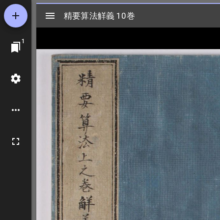
Mirador
精要算法觧義 10巻
精要算法觧義 10巻
ビ
1
ュ
ー
ワ