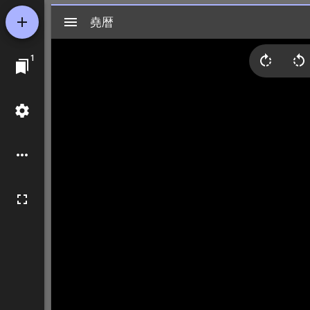
Mirador
堯暦
堯暦
ビ
1
ュ
ー
ワ