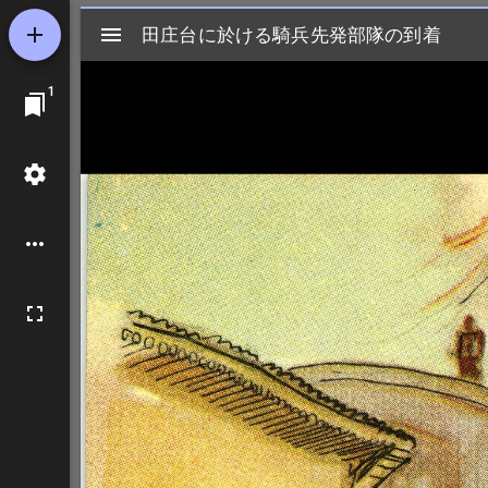
Mirador
田庄台に於ける騎兵先発部隊の到着
田庄台に於ける騎兵先発部隊の到着
ビ
1
ュ
ー
ワ