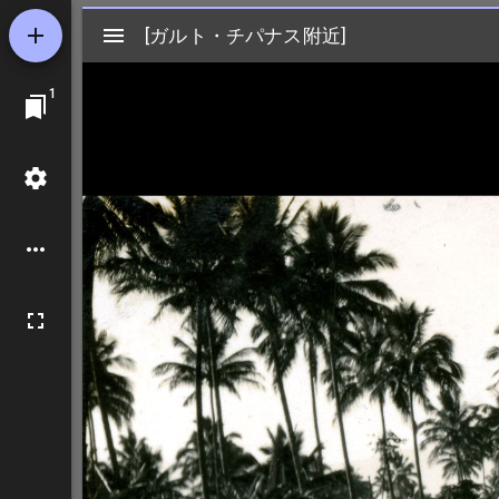
Mirador
[ガルト・チパナス附近]
[ガルト・チパナス附近]
ビ
1
ュ
ー
ワ