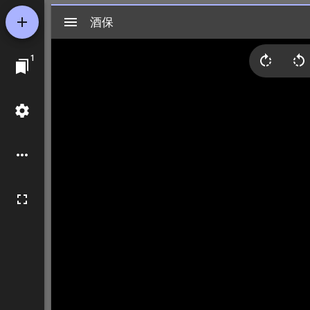
Mirador
酒保
酒保
ビ
1
ュ
ー
ワ