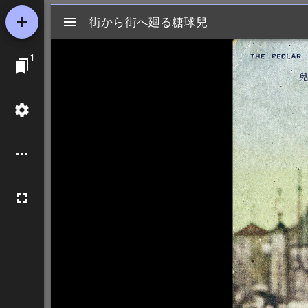
Mirador
街から街へ廻る糖球兒
街から街へ廻る糖球兒
ビ
1
ュ
ー
ワ