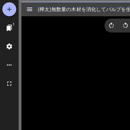
Mirador
(樺太)無数量の木材を消化してパルプを
(樺太)無数量の木材を消化してパルプを
ビ
1
ュ
ー
ワ