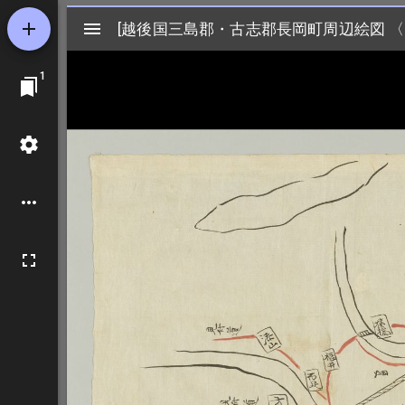
Mirador
[越後国三島郡・古志郡長岡町周辺絵図 〈
[越後国三島郡・古志郡長岡町周辺絵図 〈
ビ
1
ュ
ー
ワ