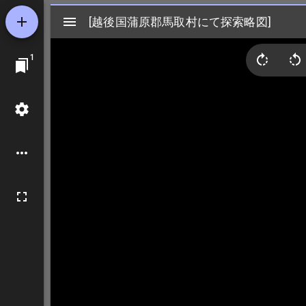
Mirador
[越後国蒲原郡馬取村にて探索略図]
[越後国蒲原郡馬取村にて探索略図]
ビ
1
ュ
ー
ワ