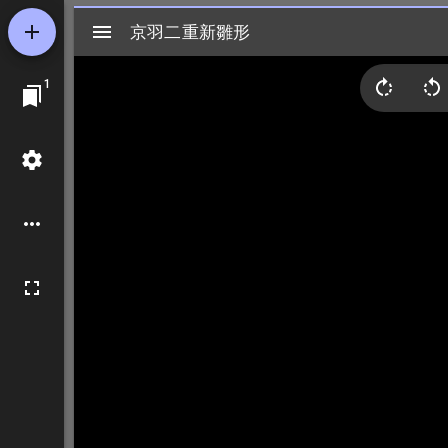
Mirador
京羽二重新雛形
京羽二重新雛形
ビ
1
ュ
ー
ワ