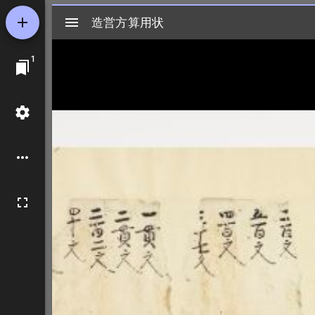
Mirador
造営方算用状
造営方算用状
ビ
1
ュ
ー
ワ