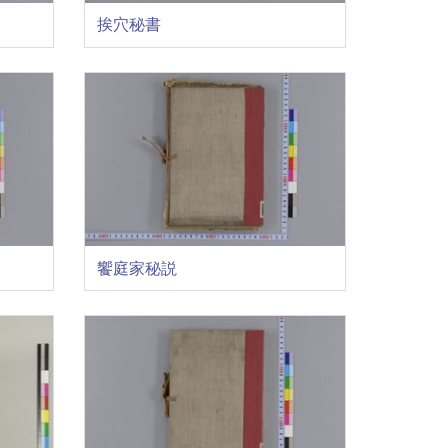
挨穴秘書
饗庭家秘説