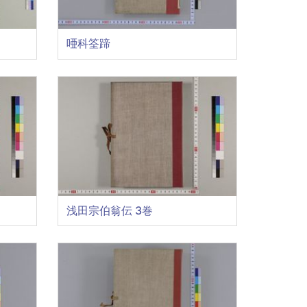
唖科筌蹄
浅田宗伯翁伝 3巻