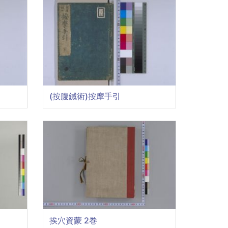
(按腹鍼術)按摩手引
挨穴資蒙 2巻