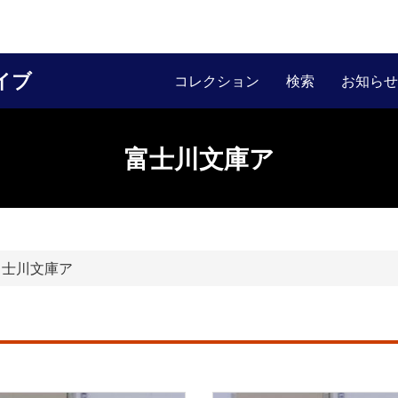
イブ
コレクション
検索
お知らせ
富士川文庫ア
士川文庫ア