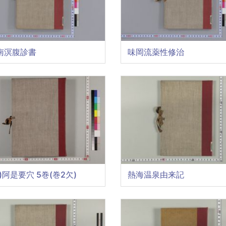
南溟腹診書
味岡流薬性修治
)阿是要穴 5巻(巻2欠)
熱海温泉由来記