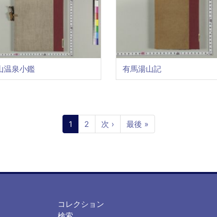
山温泉小鑑
有馬湯山記
カ
1
ペ
2
次
次 ›
最
最後 »
レ
ー
ペ
終
ン
ジ
ー
ペ
ト
ジ
ー
ペ
ジ
ー
ジ
フ
フ
コレクション
ッ
ッ
検索