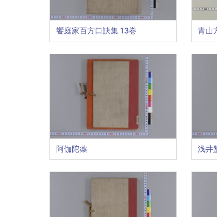
饗庭家百方口訣集 13巻
青山
阿伽陀薬
浅井塾