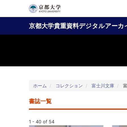
メ
イ
Main
ン
京都大学貴重資料デジタルアーカ
コ
navigation
ン
テ
ン
ツ
に
移
動
ホーム
コレクション
富士川文庫
富
書誌一覧
1 - 40 of 54