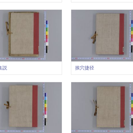
集説
挨穴捷径