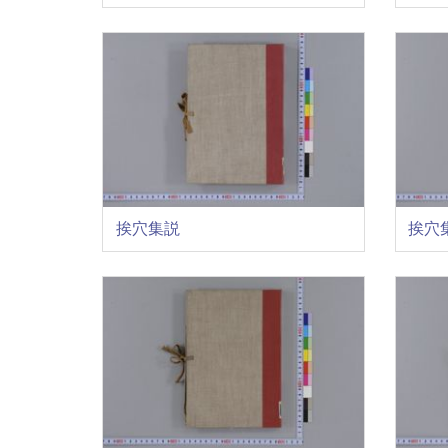
挨穴集説
挨穴