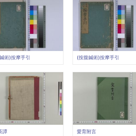
腹鍼術)按摩手引
(按腹鍼術)按摩手引
茶譚
愛育附言