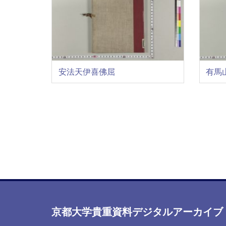
安法天伊喜佛屈
有馬
ペ
ー
ジ
送
り
京都大学貴重資料デジタルアーカイブ