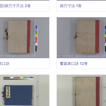
堂)挨穴寸尺法 2巻
挨穴寸法 1巻
家口訣
饗庭家口訣 12巻