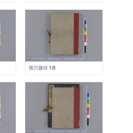
挨穴捷径 1巻