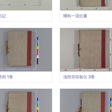
方記
唖科一流伝書
則 1巻
浅田宗伯翁伝 3巻