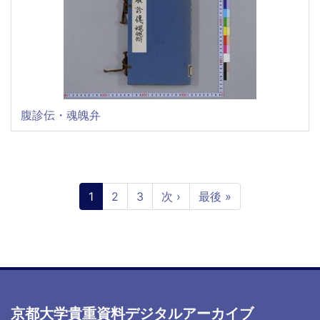
腹診伝・魂魄弁
ペ
ー
カ
1
ペ
2
ペ
3
次
次 ›
最
最後 »
ジ
レ
ー
ー
ペ
終
送
ン
ジ
ジ
ー
ペ
り
ト
ジ
ー
ペ
ジ
ー
ジ
京都大学貴重資料デジタルアーカイブ