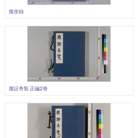
復坐録
腹証奇覧 正編2巻