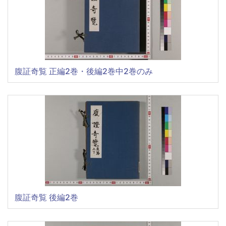
腹証奇覧 正編2巻・後編2巻中2巻のみ
腹証奇覧 後編2巻