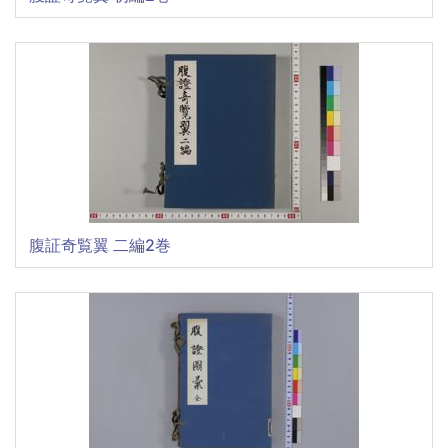
腹証奇覧翼 二編2巻