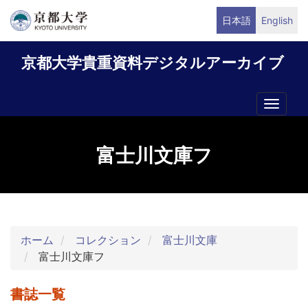
メ
日本語
English
イ
ン
京都大学貴重資料デジタルアーカイブ
コ
ン
テ
Toggle
ン
naviga
ツ
に
富士川文庫フ
移
動
ホーム
コレクション
富士川文庫
富士川文庫フ
書誌一覧