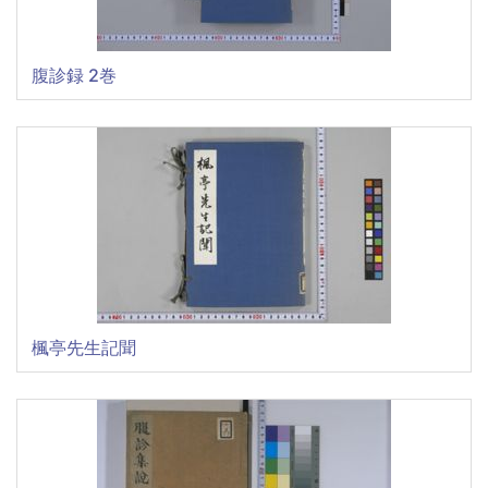
腹診録 2巻
楓亭先生記聞