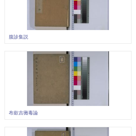
腹診集説
布歛吉黴毒論