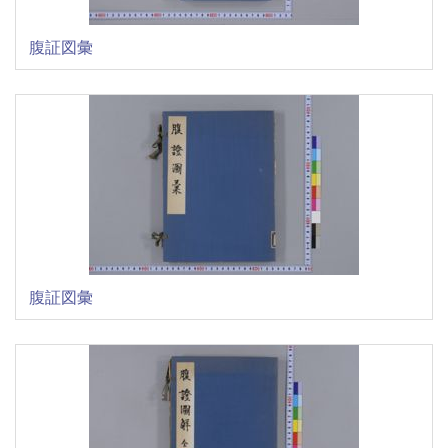
腹証図彙
腹証図彙