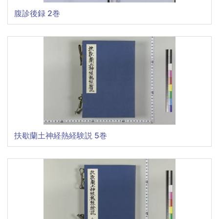
腹診後録 2巻
扶歇蘭土神経熱経験説 5巻