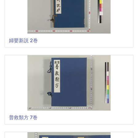
婦嬰新説 2巻
普救類方 7巻