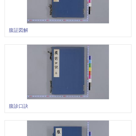
腹証図解
腹診口訣