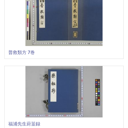
普救類方 7巻
福浦先生葑韮録