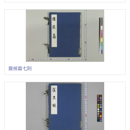
腹候篇七則