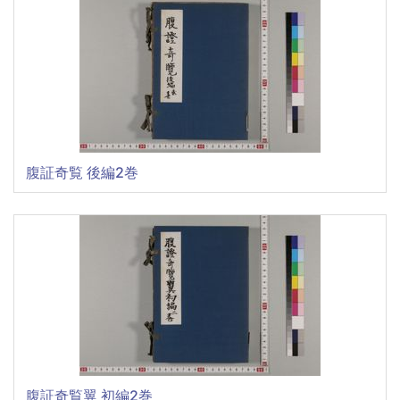
腹証奇覧 後編2巻
腹証奇覧翼 初編2巻