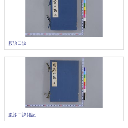
腹診口訣
腹診口訣雑記