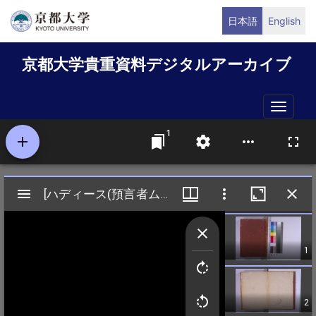
メ
日本語
English
イ
ン
京都大学貴重資料デジタルアーカイブ
コ
ン
テ
Toggle
ン
naviga
ツ
に
移
動