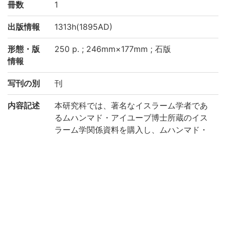
冊数
1
出版情報
1313h(1895AD)
形態・版
250 p. ; 246mm×177mm ; 石版
情報
写刊の別
刊
内容記述
本研究科では、著名なイスラーム学者であ
るムハンマド・アイユーブ博士所蔵のイス
ラーム学関係資料を購入し、ムハンマド・
アイユーブ・コレクションとして整理し
た。石版で印刷されたこれら一群の資料
は、このコレクションに含まれる。今日の
西アジアでは古書の国外持ち出しに一定の
制限が設けられており、こうしたリソグラ
フ資料はたいへん貴重なものである。
NDC
167