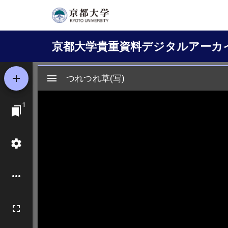
メ
イ
Main
ン
京都大学貴重資料デジタルアーカ
コ
navigation
ン
テ
ン
ツ
に
移
動