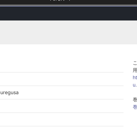
h
u
regusa
巻