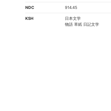
NDC
914.45
KSH
日本文学
物語 草紙 日記文学
作成年度
1998
権利関係
二次利用方法
https://rmda.kulib.kyoto
所蔵
京都大学附属図書館 Main Libr
コレクション
準貴重書