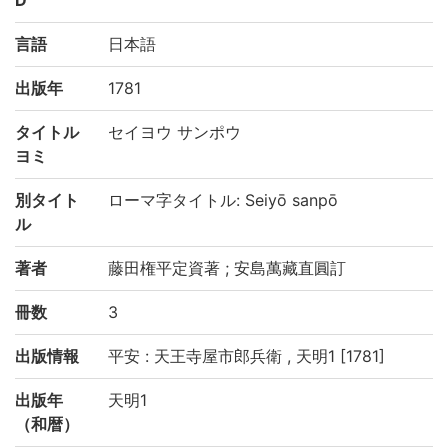
D
言語
日本語
出版年
1781
タイトル
セイヨウ サンポウ
ヨミ
別タイト
ローマ字タイトル: Seiyō sanpō
ル
著者
藤田権平定資著 ; 安島萬藏直圓訂
冊数
3
出版情報
平安 : 天王寺屋市郎兵衛 , 天明1 [1781]
出版年
天明1
（和暦）