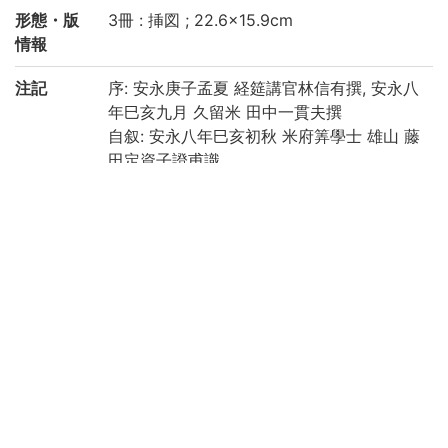
形態・版
3冊 : 挿図 ; 22.6×15.9cm
情報
注記
序: 安永庚子孟夏 経筵講官林信有撰, 安永八
年巳亥九月 久留米 田中一貫夫撰
自叙: 安永八年巳亥初秋 米府筭學士 雄山 藤
田定資子證甫識
跋: 安永八年巳亥秋八月 安嶋直圓伯規撰
刊記に「天明元年辛丑五月日」とあり
巻之上: 7, 4, 21丁, 巻之中: 22丁, 巻之下: 3
2, 2丁
下巻末に「水玉堂藏板暦筭書目」あり
虫損, 汚損, 糸ほつれあり
請求記号
和/せ/011
登録番号
156570
156570A
156570B