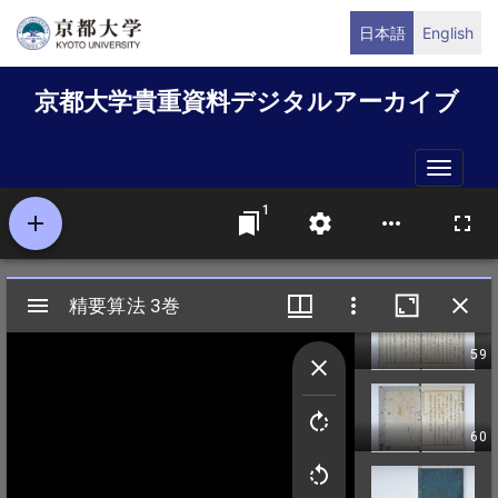
メ
日本語
English
イ
ン
京都大学貴重資料デジタルアーカイブ
コ
ン
テ
Toggle
ン
naviga
ツ
に
移
動