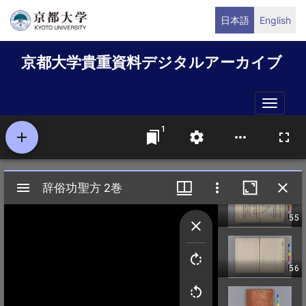
メ
日本語
English
イ
ン
京都大学貴重資料デジタルアーカイブ
コ
ン
テ
Toggle
ン
naviga
ツ
に
移
動