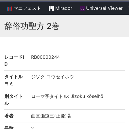
マニフェスト
Mirador
Universal Viewer
/
辞俗功聖方 2巻
レコードI
RB00000244
D
タイトル
ジゾク コウセイホウ
ヨミ
別タイト
ローマ字タイトル: Jizoku kōseihō
ル
著者
曲直瀬道三(正慶)著
冊数
2