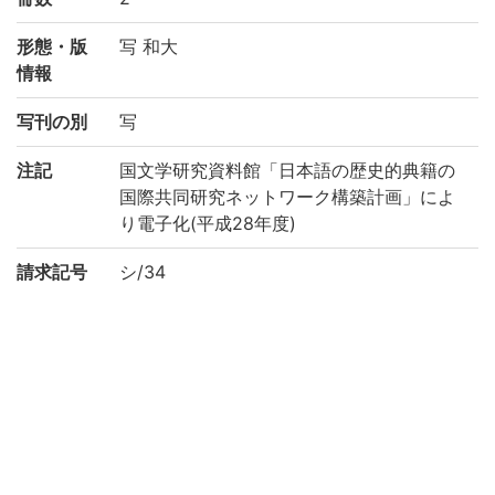
形態・版
写 和大
情報
写刊の別
写
注記
国文学研究資料館「日本語の歴史的典籍の
国際共同研究ネットワーク構築計画」によ
り電子化(平成28年度)
請求記号
シ/34
登録番号
185051
NDC
490
作成年度
2016
権利関係