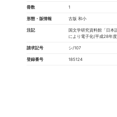
冊数
1
形態・版情報
古版 和小
注記
国文学研究資料館「日本
により電子化(平成28年度
請求記号
シ/107
登録番号
185124
NDC
490
作成年度
2016
権利関係