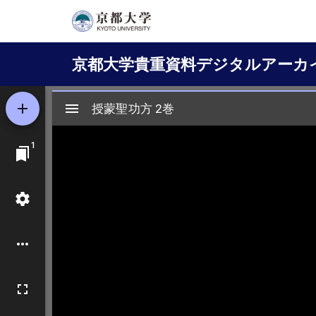
メ
イ
Main
ン
京都大学貴重資料デジタルアーカ
コ
navigation
ン
テ
ン
ツ
に
移
動