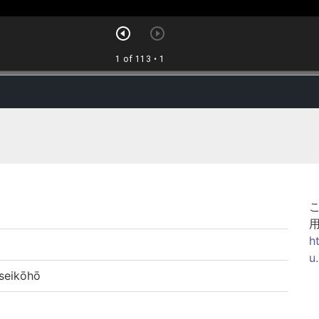
h
u
eikōhō