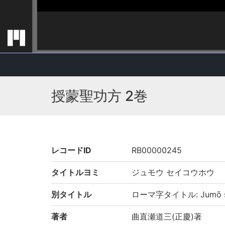
授蒙聖功方 2巻
レコードID
RB00000245
タイトルヨミ
ジュモウ セイコウホウ
別タイトル
ローマ字タイトル: Jumō s
著者
曲直瀬道三(正慶)著