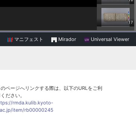
マニフェスト
Mirador
Universal Viewer
/
このページへリンクする際は、以下のURLをご利
用ください。
ttps://rmda.kulib.kyoto-
.ac.jp/item/rb00000245