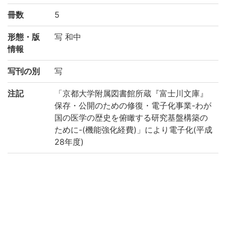
冊数
5
形態・版
写 和中
情報
写刊の別
写
注記
「京都大学附属図書館所蔵『富士川文庫』
保存・公開のための修復・電子化事業-わが
国の医学の歴史を俯瞰する研究基盤構築の
ために-(機能強化経費)」により電子化(平成
28年度)
請求記号
シ/251
登録番号
185264
NDC
490