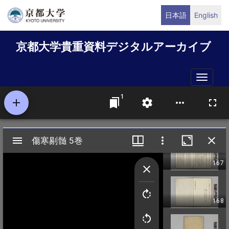
メ
日本語
English
イ
ン
京都大学貴重資料デジタルアーカイブ
コ
ン
テ
Toggle
ン
naviga
ツ
に
移
動