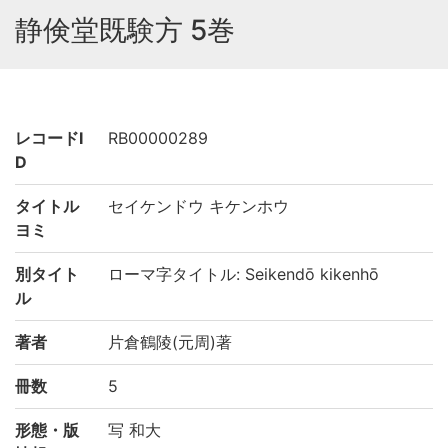
静倹堂既験方 5巻
レコードI
RB00000289
D
タイトル
セイケンドウ キケンホウ
ヨミ
別タイト
ローマ字タイトル: Seikendō kikenhō
ル
著者
片倉鶴陵(元周)著
冊数
5
形態・版
写 和大