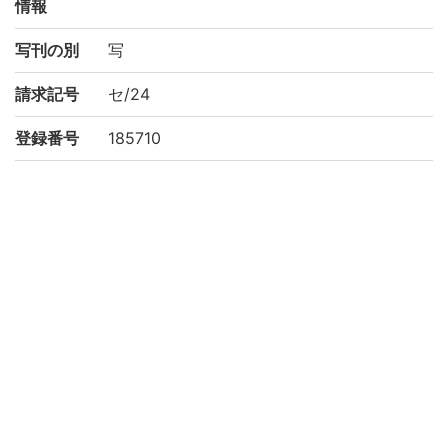
情報
写刊の別
写
請求記号
セ/24
登録番号
185710
NDC
490
作成年度
1998
権利関係
二次利用
https://rmda.kulib.kyoto-u.ac.jp/reuse
方法
所蔵
京都大学附属図書館 Main Library, Kyoto U