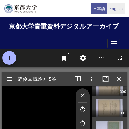
メ
日本語
English
イ
ン
京都大学貴重資料デジタルアーカイブ
コ
ン
テ
Toggle
ン
naviga
ツ
に
移
動