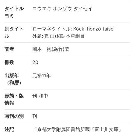
タイトル
コウエキ ホンゾウ タイセイ
ヨミ
別タイト
ローマ字タイトル: Kōeki honzō taisei
ル
外題:(図画)和語本草綱目
著者
岡本一抱(為竹)著
冊数
20
出版年
元禄11年
（和暦）
形態・版
刊 和中
情報
写刊の別
刊
注記
「京都大学附属図書館所蔵『富士川文庫』