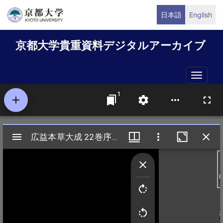
メ
日本語
English
イ
ン
京都大学貴重資料デジタルアーカイブ
コ
ン
テ
Toggle
ン
naviga
ツ
に
移
動