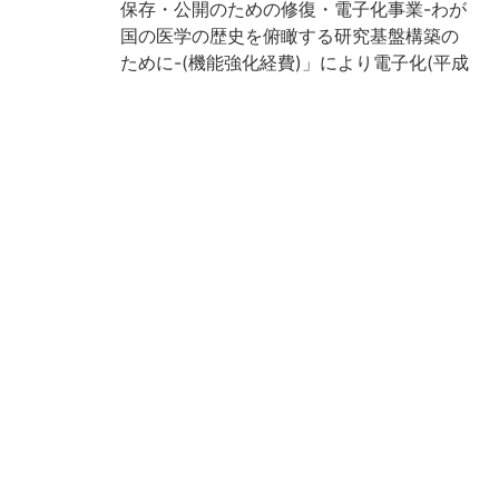
保存・公開のための修復・電子化事業-わが
国の医学の歴史を俯瞰する研究基盤構築の
ために-(機能強化経費)」により電子化(平成
29年度)
請求記号
ワ/14
登録番号
187462
184771
NDC
490
作成年度
2017
権利関係
二次利用
https://rmda.kulib.kyoto-u.ac.jp/reuse