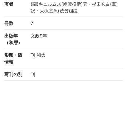
著者
(蘭)キュルムス(鳩廬模斯)著・杉田玄白(翼)
訳・大槻玄沢(茂質)重訂
冊数
7
出版年
文政9年
（和暦）
形態・版
刊 和大
情報
写刊の別
刊
請求記号
カ/35
登録番号
183958
NDC
490
権利関係