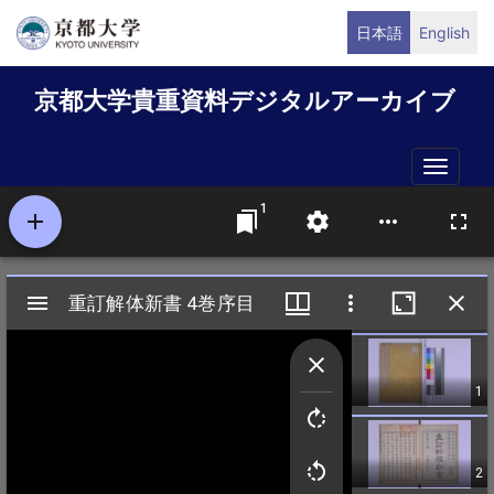
メ
日本語
English
イ
ン
京都大学貴重資料デジタルアーカイブ
コ
ン
テ
Toggle
ン
naviga
ツ
に
移
動