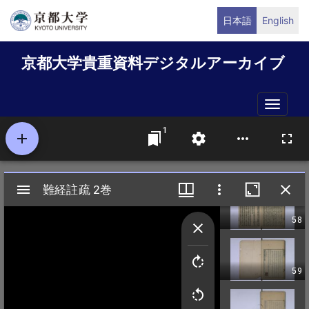
メ
日本語
English
イ
ン
京都大学貴重資料デジタルアーカイブ
コ
ン
テ
Toggle
ン
naviga
ツ
に
移
動