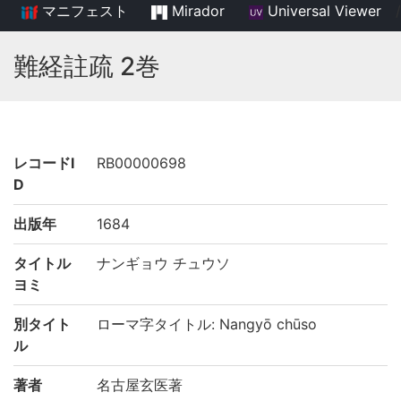
マニフェスト
Mirador
Universal Viewer
/
難経註疏 2巻
レコードI
RB00000698
D
出版年
1684
タイトル
ナンギョウ チュウソ
ヨミ
別タイト
ローマ字タイトル: Nangyō chūso
ル
著者
名古屋玄医著