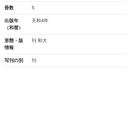
冊数
5
出版年
天和4年
（和暦）
形態・版
刊 和大
情報
写刊の別
刊
請求記号
ナ/67
登録番号
186442
NDC
490
権利関係