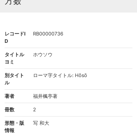
方薮
レコードI
RB00000736
D
タイトル
ホウソウ
ヨミ
別タイト
ローマ字タイトル: Hōsō
ル
著者
福井楓亭著
冊数
2
形態・版
写 和大
情報