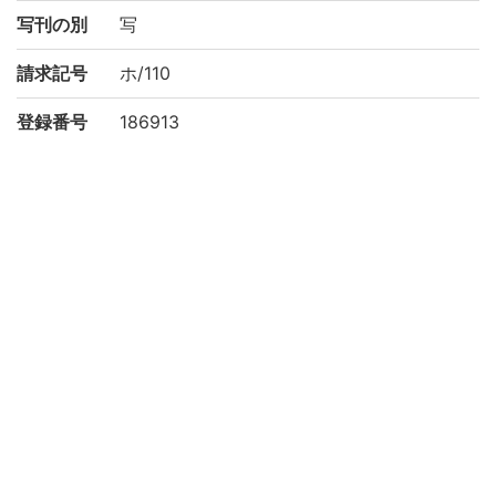
写刊の別
写
請求記号
ホ/110
登録番号
186913
NDC
490
権利関係
二次利用
https://rmda.kulib.kyoto-u.ac.jp/reuse
方法
所蔵
京都大学附属図書館 Main Library, Kyoto U
niversity
コレクシ
富士川文庫