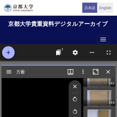
メ
日本語
English
イ
ン
京都大学貴重資料デジタルアーカイブ
コ
ン
テ
Toggle
ン
naviga
ツ
に
移
動