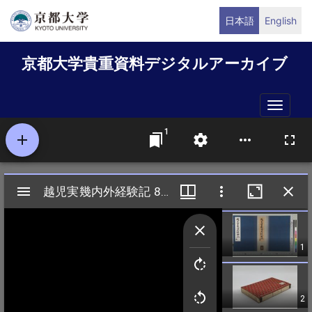
メ
日本語
English
イ
ン
京都大学貴重資料デジタルアーカイブ
コ
ン
テ
Toggle
ン
naviga
ツ
に
移
動