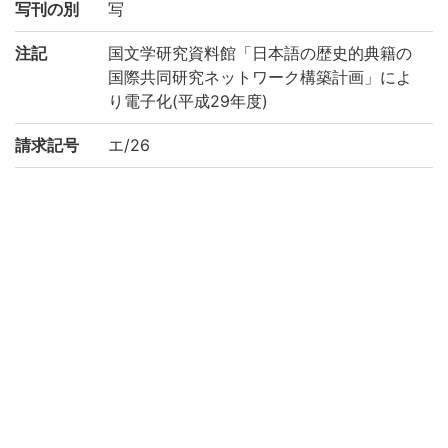
写刊の別
写
注記
国文学研究資料館「日本語の歴史的典籍の
国際共同研究ネットワーク構築計画」によ
り電子化(平成29年度)
請求記号
エ/26
登録番号
183809
作成年度
2017
権利関係
二次利用
https://rmda.kulib.kyoto-u.ac.jp/reuse
方法