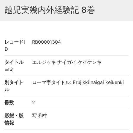
越児実幾内外経験記 8巻
レコードI
RB00001304
D
タイトル
エルジッキ ナイガイ ケイケンキ
ヨミ
別タイト
ローマ字タイトル: Erujikki naigai keikenki
ル
冊数
2
形態・版
写 和中
情報