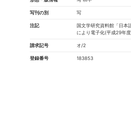
写刊の別
写
注記
国文学研究資料館「日本
により電子化(平成29年度
請求記号
オ/2
登録番号
183853
作成年度
2017
権利関係
二次利用方法
https://rmda.kulib.kyoto
所蔵
京都大学附属図書館 Main Libr