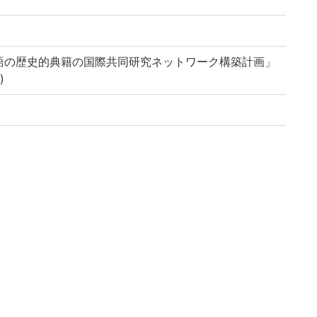
語の歴史的典籍の国際共同研究ネットワーク構築計画」
)
-u.ac.jp/reuse
ary, Kyoto University