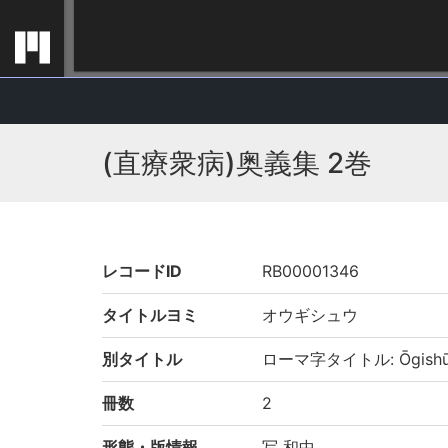
(直療衆病)奥義集 2巻
レコードID
RB00001346
タイトルヨミ
オウギシュウ
別タイトル
ローマ字タイトル: Ōgish
冊数
2
形態・版情報
写 和中