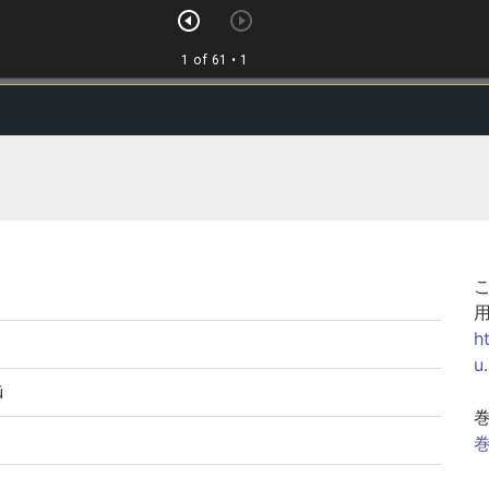
h
u
ū
巻