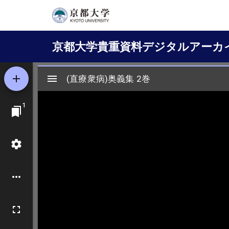
メ
イ
Main
ン
京都大学貴重資料デジタルアーカ
コ
navigation
ン
テ
ン
ツ
に
移
動