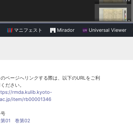
マニフェスト
Mirador
Universal Viewer
/
このページへリンクする際は、以下のURLをご利
用ください。
ttps://rmda.kulib.kyoto-
.ac.jp/item/rb00001346
巻号
第01
巻第02