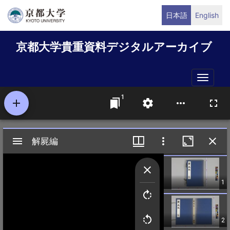
メ
日本語
English
イ
ン
京都大学貴重資料デジタルアーカイブ
コ
ン
テ
Toggle
ン
naviga
ツ
に
移
動