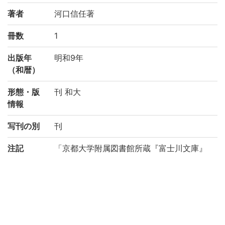
著者
河口信任著
冊数
1
出版年
明和9年
（和暦）
形態・版
刊 和大
情報
写刊の別
刊
注記
「京都大学附属図書館所蔵『富士川文庫』
保存・公開のための修復・電子化事業-わが
国の医学の歴史を俯瞰する研究基盤構築の
ために-(機能強化経費)」により電子化(平成
28年度)
請求記号
カ/7