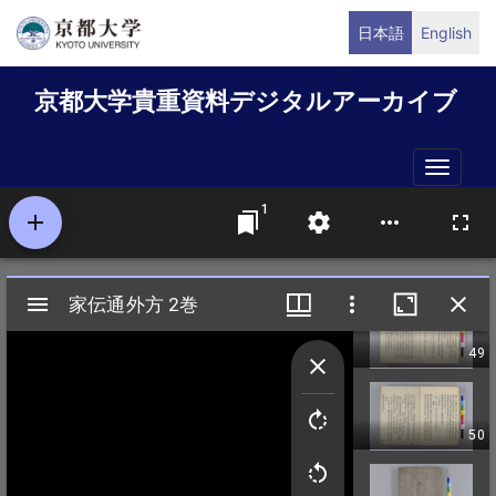
メ
日本語
English
イ
ン
京都大学貴重資料デジタルアーカイブ
コ
ン
テ
Toggle
ン
naviga
ツ
に
移
動