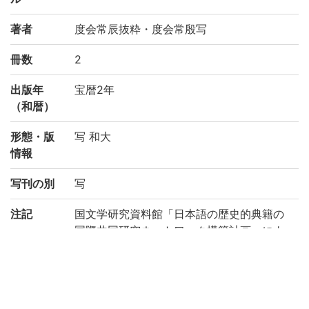
著者
度会常辰抜粋・度会常殷写
冊数
2
出版年
宝暦2年
（和暦）
形態・版
写 和大
情報
写刊の別
写
注記
国文学研究資料館「日本語の歴史的典籍の
国際共同研究ネットワーク構築計画」によ
り電子化(平成28年度)
請求記号
カ/166
登録番号
184088