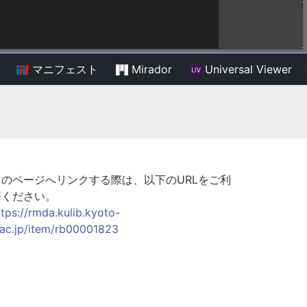
マニフェスト
Mirador
Universal Viewer
/
このページへリンクする際は、以下のURLをご利
用ください。
ttps://rmda.kulib.kyoto-
.ac.jp/item/rb00001823