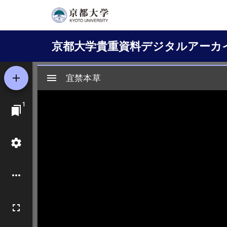
メ
イ
Main
ン
京都大学貴重資料デジタルアーカ
コ
navigation
ン
テ
ン
ツ
に
移
動