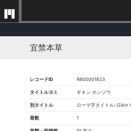
宜禁本草
レコードID
RB00001823
タイトルヨミ
ギキン ホンゾウ
別タイトル
ローマ字タイトル: Gikin h
冊数
1
形態・版情報
刊 和小