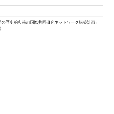
語の歴史的典籍の国際共同研究ネットワーク構築計画」
)
-u.ac.jp/reuse
ary, Kyoto University