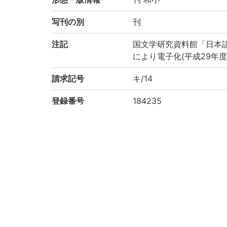
写刊の別
刊
注記
国文学研究資料館「日本
により電子化(平成29年度
請求記号
キ/14
登録番号
184235
作成年度
2017
権利関係
二次利用方法
https://rmda.kulib.kyoto
所蔵
京都大学附属図書館 Main Libr