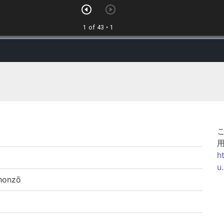
h
u
onzō