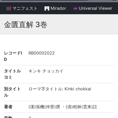
マニフェスト
Mirador
Universal Viewer
/
金匱直解 3巻
レコードI
RB00002022
D
タイトル
キンキ チョッカイ
ヨミ
別タイト
ローマ字タイトル: Kinki chokkai
ル
著者
(漢)張機(仲景)撰 ・(清)程林(雲来)註