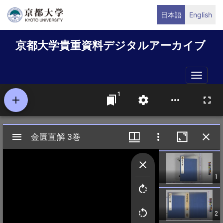
メ
日本語
English
イ
ン
京都大学貴重資料デジタルアーカイブ
コ
ン
テ
Toggle
ン
naviga
ツ
に
移
動