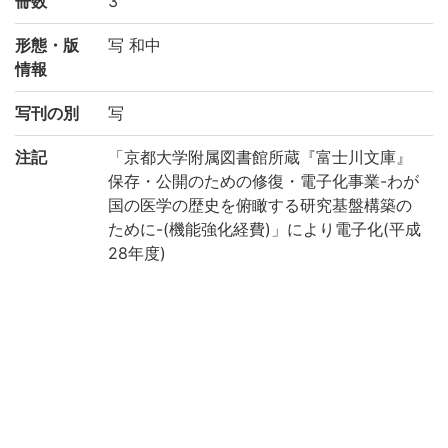
冊数
3
形態・版
写 和中
情報
写刊の別
写
注記
「京都大学附属図書館所蔵『富士川文庫』
保存・公開のための修復・電子化事業-わが
国の医学の歴史を俯瞰する研究基盤構築の
ために-(機能強化経費)」により電子化(平成
28年度)
請求記号
キ/175
登録番号
184394
作成年度
2016
権利関係