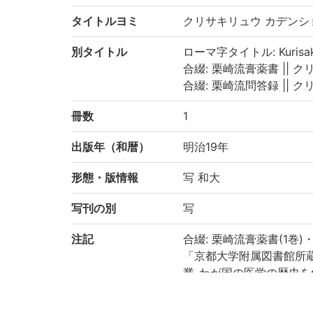
タイトルヨミ
クリサキリュウ カデンシ
別タイトル
ローマ字タイトル: Kurisaki
合綴: 栗崎流膏薬書 || クリサ
合綴: 栗崎流問答録 || クリサ
冊数
1
出版年（和暦）
明治19年
形態・版情報
写 和大
写刊の別
写
注記
合綴: 栗崎流膏薬書(1巻)
「京都大学附属図書館所
業-わが国の医学の歴史を
り電子化(平成29年度)