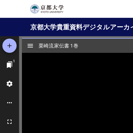
メ
イ
Main
ン
京都大学貴重資料デジタルアーカ
コ
navigation
ン
テ
ン
ツ
に
移
動