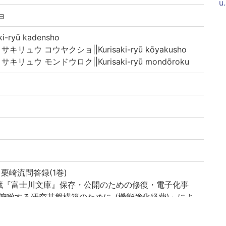
u
ョ
-ryū kadensho
キリュウ コウヤクショ||Kurisaki-ryū kōyakusho
キリュウ モンドウロク||Kurisaki-ryū mondōroku
・栗崎流問答録(1巻)
蔵『富士川文庫』保存・公開のための修復・電子化事
俯瞰する研究基盤構築のために-(機能強化経費)」によ