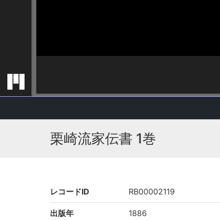
栗崎流家伝書 1巻
レコードID
RB00002119
出版年
1886