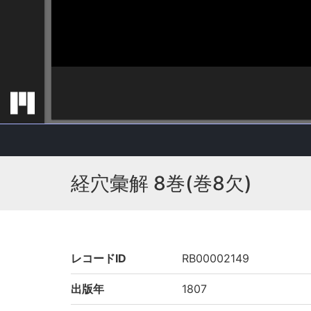
経穴彙解 8巻(巻8欠)
レコードID
RB00002149
出版年
1807