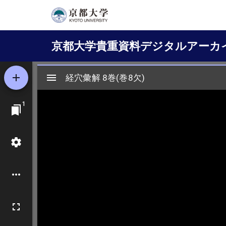
メ
イ
Main
ン
京都大学貴重資料デジタルアーカ
コ
navigation
ン
テ
ン
ツ
に
移
動