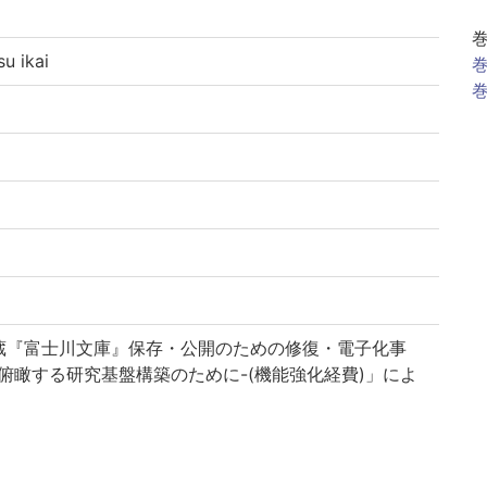
 ikai
巻
巻
蔵『富士川文庫』保存・公開のための修復・電子化事
俯瞰する研究基盤構築のために-(機能強化経費)」によ