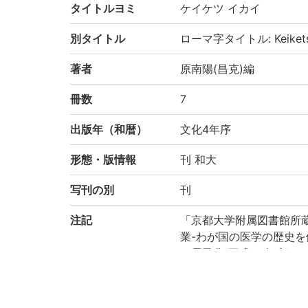
タイトルヨミ
ケイケツ イカイ
別タイトル
ローマ字タイトル: Keiketsu
著者
原南陽(昌克)編
冊数
7
出版年（和暦）
文化4年序
形態・版情報
刊 和大
写刊の別
刊
注記
「京都大学附属図書館所
業-わが国の医学の歴史を
り電子化(平成29年度)
請求記号
ケ/170